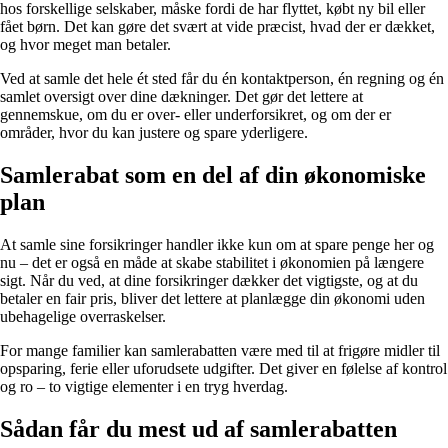
hos forskellige selskaber, måske fordi de har flyttet, købt ny bil eller
fået børn. Det kan gøre det svært at vide præcist, hvad der er dækket,
og hvor meget man betaler.
Ved at samle det hele ét sted får du én kontaktperson, én regning og én
samlet oversigt over dine dækninger. Det gør det lettere at
gennemskue, om du er over- eller underforsikret, og om der er
områder, hvor du kan justere og spare yderligere.
Samlerabat som en del af din økonomiske
plan
At samle sine forsikringer handler ikke kun om at spare penge her og
nu – det er også en måde at skabe stabilitet i økonomien på længere
sigt. Når du ved, at dine forsikringer dækker det vigtigste, og at du
betaler en fair pris, bliver det lettere at planlægge din økonomi uden
ubehagelige overraskelser.
For mange familier kan samlerabatten være med til at frigøre midler til
opsparing, ferie eller uforudsete udgifter. Det giver en følelse af kontrol
og ro – to vigtige elementer i en tryg hverdag.
Sådan får du mest ud af samlerabatten