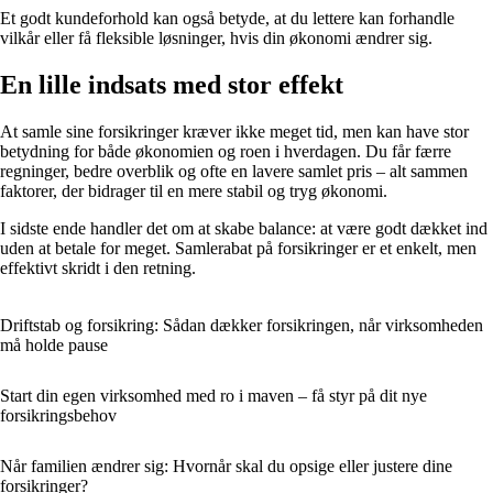
Et godt kundeforhold kan også betyde, at du lettere kan forhandle
vilkår eller få fleksible løsninger, hvis din økonomi ændrer sig.
En lille indsats med stor effekt
At samle sine forsikringer kræver ikke meget tid, men kan have stor
betydning for både økonomien og roen i hverdagen. Du får færre
regninger, bedre overblik og ofte en lavere samlet pris – alt sammen
faktorer, der bidrager til en mere stabil og tryg økonomi.
I sidste ende handler det om at skabe balance: at være godt dækket ind
uden at betale for meget. Samlerabat på forsikringer er et enkelt, men
effektivt skridt i den retning.
Driftstab og forsikring: Sådan dækker forsikringen, når virksomheden
må holde pause
Start din egen virksomhed med ro i maven – få styr på dit nye
forsikringsbehov
Når familien ændrer sig: Hvornår skal du opsige eller justere dine
forsikringer?