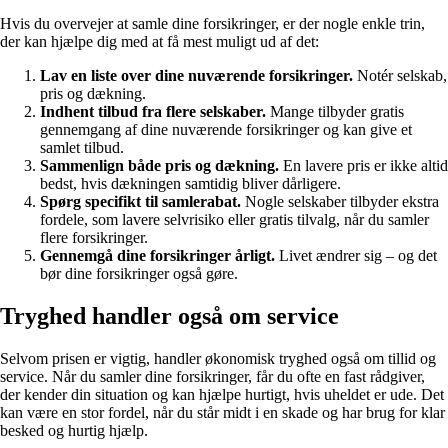
Hvis du overvejer at samle dine forsikringer, er der nogle enkle trin,
der kan hjælpe dig med at få mest muligt ud af det:
Lav en liste over dine nuværende forsikringer.
Notér selskab,
pris og dækning.
Indhent tilbud fra flere selskaber.
Mange tilbyder gratis
gennemgang af dine nuværende forsikringer og kan give et
samlet tilbud.
Sammenlign både pris og dækning.
En lavere pris er ikke altid
bedst, hvis dækningen samtidig bliver dårligere.
Spørg specifikt til samlerabat.
Nogle selskaber tilbyder ekstra
fordele, som lavere selvrisiko eller gratis tilvalg, når du samler
flere forsikringer.
Gennemgå dine forsikringer årligt.
Livet ændrer sig – og det
bør dine forsikringer også gøre.
Tryghed handler også om service
Selvom prisen er vigtig, handler økonomisk tryghed også om tillid og
service. Når du samler dine forsikringer, får du ofte en fast rådgiver,
der kender din situation og kan hjælpe hurtigt, hvis uheldet er ude. Det
kan være en stor fordel, når du står midt i en skade og har brug for klar
besked og hurtig hjælp.