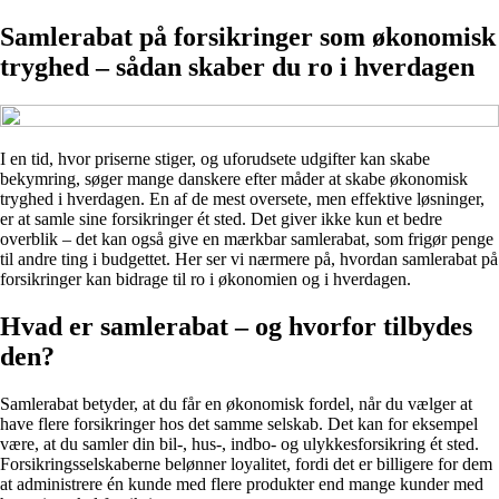
Samlerabat på forsikringer som økonomisk
tryghed – sådan skaber du ro i hverdagen
I en tid, hvor priserne stiger, og uforudsete udgifter kan skabe
bekymring, søger mange danskere efter måder at skabe økonomisk
tryghed i hverdagen. En af de mest oversete, men effektive løsninger,
er at samle sine forsikringer ét sted. Det giver ikke kun et bedre
overblik – det kan også give en mærkbar samlerabat, som frigør penge
til andre ting i budgettet. Her ser vi nærmere på, hvordan samlerabat på
forsikringer kan bidrage til ro i økonomien og i hverdagen.
Hvad er samlerabat – og hvorfor tilbydes
den?
Samlerabat betyder, at du får en økonomisk fordel, når du vælger at
have flere forsikringer hos det samme selskab. Det kan for eksempel
være, at du samler din bil-, hus-, indbo- og ulykkesforsikring ét sted.
Forsikringsselskaberne belønner loyalitet, fordi det er billigere for dem
at administrere én kunde med flere produkter end mange kunder med