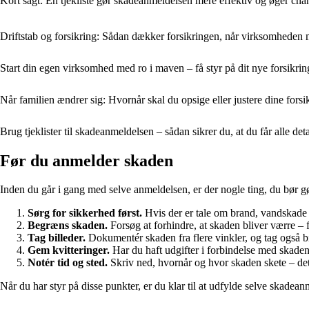
Kort sagt: En tjekliste gør skadeanmeldelsen mere effektiv og øger chance
Driftstab og forsikring: Sådan dækker forsikringen, når virksomheden
Start din egen virksomhed med ro i maven – få styr på dit nye forsikri
Når familien ændrer sig: Hvornår skal du opsige eller justere dine forsi
Brug tjeklister til skadeanmeldelsen – sådan sikrer du, at du får alle det
Før du anmelder skaden
Inden du går i gang med selve anmeldelsen, er der nogle ting, du bør g
Sørg for sikkerhed først.
Hvis der er tale om brand, vandskade e
Begræns skaden.
Forsøg at forhindre, at skaden bliver værre – f
Tag billeder.
Dokumentér skaden fra flere vinkler, og tag også bi
Gem kvitteringer.
Har du haft udgifter i forbindelse med skaden
Notér tid og sted.
Skriv ned, hvornår og hvor skaden skete – det 
Når du har styr på disse punkter, er du klar til at udfylde selve skadean