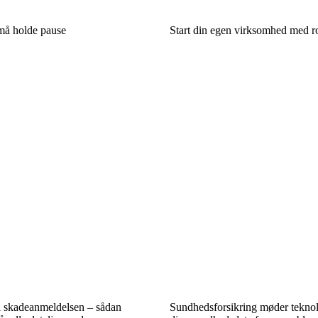
 må holde pause
Start din egen virksomhed med ro
til skadeanmeldelsen – sådan
Sundhedsforsikring møder teknolo