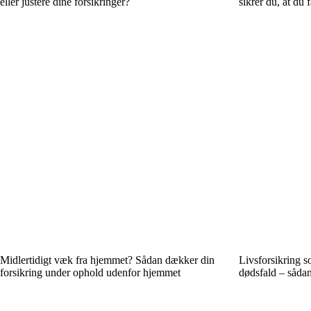
eller justere dine forsikringer?
sikrer du, at du 
Midlertidigt væk fra hjemmet? Sådan dækker din
Livsforsikring 
forsikring under ophold udenfor hjemmet
dødsfald – sådan