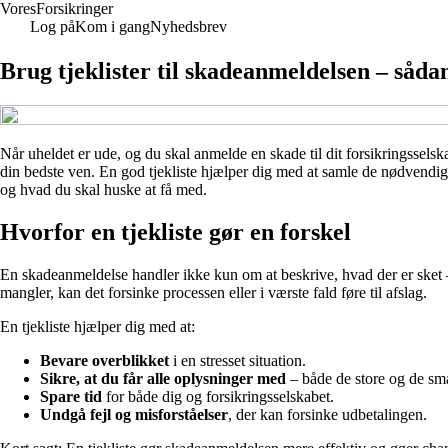
Vores
Forsikringer
Log på
Kom i gang
Nyhedsbrev
Brug tjeklister til skadeanmeldelsen – sådan
Når uheldet er ude, og du skal anmelde en skade til dit forsikringsselska
din bedste ven. En god tjekliste hjælper dig med at samle de nødvendige
og hvad du skal huske at få med.
Hvorfor en tjekliste gør en forskel
En skadeanmeldelse handler ikke kun om at beskrive, hvad der er sket 
mangler, kan det forsinke processen eller i værste fald føre til afslag.
En tjekliste hjælper dig med at:
Bevare overblikket
i en stresset situation.
Sikre, at du får alle oplysninger med
– både de store og de små
Spare tid
for både dig og forsikringsselskabet.
Undgå fejl og misforståelser
, der kan forsinke udbetalingen.