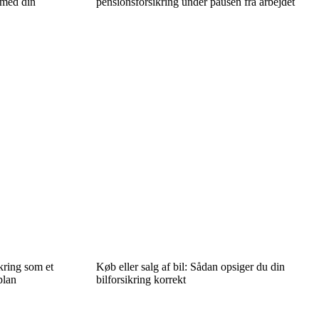
 med din
pensionsforsikring under pausen fra arbejdet
kring som et
Køb eller salg af bil: Sådan opsiger du din
plan
bilforsikring korrekt