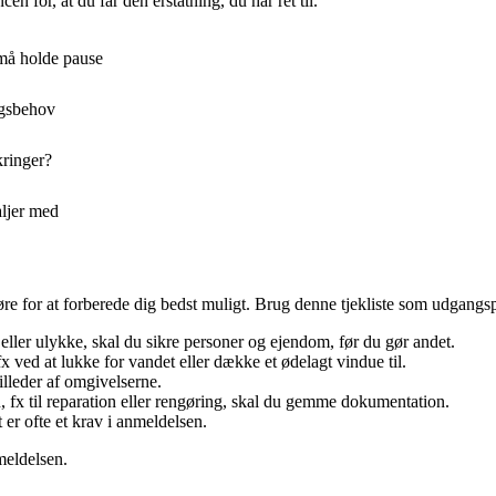
n for, at du får den erstatning, du har ret til.
 må holde pause
ngsbehov
kringer?
aljer med
øre for at forberede dig bedst muligt. Brug denne tjekliste som udgangs
ller ulykke, skal du sikre personer og ejendom, før du gør andet.
x ved at lukke for vandet eller dække et ødelagt vindue til.
lleder af omgivelserne.
, fx til reparation eller rengøring, skal du gemme dokumentation.
er ofte et krav i anmeldelsen.
meldelsen.