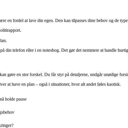
ære en fordel at lave din egen. Den kan tilpasses dine behov og de typer f
litirapport.
lan.
på din telefon eller i en notesbog. Det gør det nemmere at handle hurtig
kan gøre en stor forskel. Du får styr på detaljerne, undgår unødige forsi
er at have en plan – også i situationer, hvor alt andet føles kaotisk.
 må holde pause
ngsbehov
kringer?